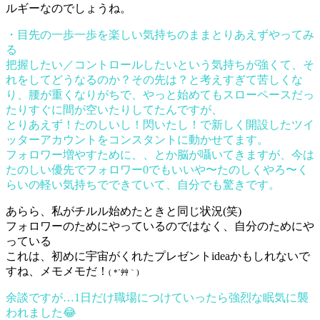
ルギーなのでしょうね。
・目先の一歩一歩を楽しい気持ちのままとりあえずやってみ
る
把握したい／コントロールしたいという気持ちが強くて、そ
れをしてどうなるのか？その先は？と考えすぎて苦しくな
り、腰が重くなりがちで、やっと始めてもスローペースだっ
たりすぐに間が空いたりしてたんですが、
とりあえず！たのしいし！閃いたし！で新しく開設したツイ
ッターアカウントをコンスタントに動かせてます。
フォロワー増やすために、、とか脳が囁いてきますが、今は
たのしい優先でフォロワー0でもいいや〜たのしくやろ〜く
らいの軽い気持ちでできていて、自分でも驚きです。
あらら、私がチルル始めたときと同じ状況(笑)
フォロワーのためにやっているのではなく、自分のためにや
っている
これは、初めに宇宙がくれたプレゼントideaかもしれないで
すね、メモメモだ！
( *´艸｀)
余談ですが…1日だけ職場につけていったら強烈な眠気に襲
われました😂