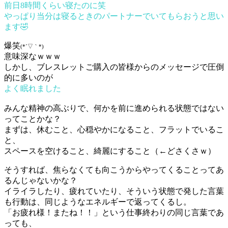
前日8時間くらい寝たのに笑
やっぱり当分は寝るときのパートナーでいてもらおうと思い
ます🤣
爆笑
(*´▽｀*)
意味深なｗｗｗ
しかし、ブレスレットご購入の皆様からのメッセージで圧倒
的に多いのが
よく眠れました
みんな精神の高ぶりで、何かを前に進められる状態ではない
ってことかな？
まずは、休むこと、心穏やかになること、フラットでいるこ
と、
スペースを空けること、綺麗にすること（←どさくさｗ）
そうすれば、焦らなくても向こうからやってくることってあ
るんじゃないかな？
イライラしたり、疲れていたり、そういう状態で発した言葉
も行動は、同じようなエネルギーで返ってくるし。
「お疲れ様！またね！！」という仕事終わりの同じ言葉であ
っても、