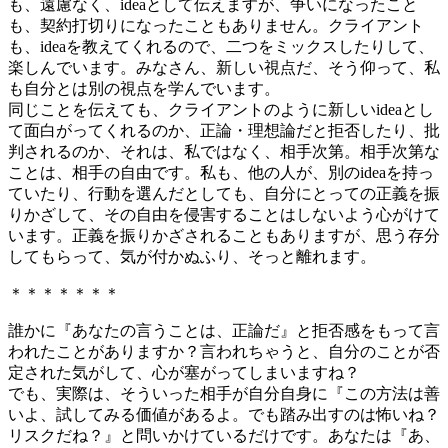
も、遠慮なく、ideaとして伝えますが、争いになったこと
も、契約打切りになったこともありません。クライアント
も、ideaを教えてくれるので、二つをミックスしたりして、
楽しんでいます。みなさん、新しい視点だ、そう仰って、私
も自分とは別の視点を学んでいます。
同じことを伝えても、クライアントのように新しいideaとし
て面白がってくれるのか、正論・理想論だと拒否したり、批
判されるのか、それは、私ではなく、相手次第。相手次第な
ことは、相手の自由です。私も、他の人が、別のideaを持っ
ていたり、行動を選んだとしても、自分にとっての正義を振
りかざして、その自由を侵害することはしないよう心がけて
います。正義を振りかざされることもありますが、思う存分
してもらって、気が付かぬふり、そっと離れます。
＊＊＊＊＊＊＊
誰かに『あなたの言うことは、正論だ』と拒否感をもって言
われたことがありますか？言われちゃうと、自分のことが否
定された気がして、心が塞がってしまいますね？
でも、実際は、そういった相手が自分自身に『この方法は善
いよ、試してみる価値があるよ。でも踏み出すのは怖いね？
リスクだね？』と問いかけているだけです。あなたは『あ、