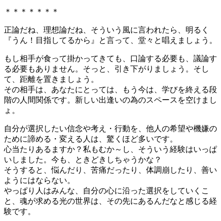
＊＊＊＊＊＊＊
正論だね、理想論だね、そういう風に言われたら、明るく
『うん！目指してるから』と言って、堂々と唱えましょう。
もし相手が食って掛かってきても、口論する必要も、議論す
る必要もありません。そっと、引き下がりましょう。そし
て、距離を置きましょう。
その相手は、あなたにとっては、もう今は、学びを終える段
階の人間関係です。新しい出逢いの為のスペースを空けまし
ょ。
自分が選択したい信念や考え・行動を、他人の希望や機嫌の
ために諦める・変える人は、驚くほど多いです。
心当たりあるますか？私もむか～し、そういう経験はいっぱ
いしました。今も、ときどきしちゃうかな？
そうすると、悩んだり、苦痛だったり、体調崩したり、善い
ようにはならない。
やっぱり人はみんな、自分の心に沿った選択をしていくこ
と、魂が求める光の世界は、その先にあるんだなと感じる経
験です。