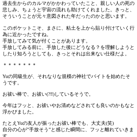
過去生からのカルマがかかわっていたこと、親しい人の死の
悲しみ、ちょうと宇宙の流れも助けてくれました。きっと、
そういうことが元々意図された年だったのかと思います。
このポケットこそ、まさに、粘土を上から貼り付けていく行
為に近かったですね。
手放してみて気が付くことがあります。
手放してみる前に、手放した後にどうなる？を理解しようと
したり知ろうとしても、きっとそれは出来ない仕様だよ。
＊＊＊＊＊＊＊
Yuの同級生が、それなりな規模の神社でバイトを始めたそ
うです。
お祓い棒で、お祓い(?‼)しているそうで。
今年はフッと、お祓いやお清めなどされても良いのかもなと
浮かびました。
たとえYuの友人が振ったお祓い棒でも、大丈夫(笑)
自分の心が”手放そう”と感じた瞬間に、フッと離れていきま
す。