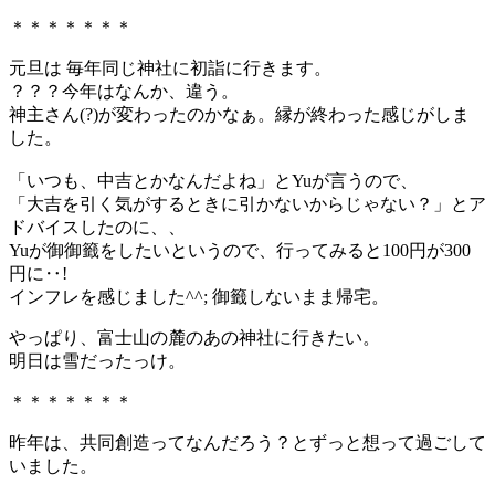
＊＊＊＊＊＊＊
元旦は 毎年同じ神社に初詣に行きます。
？？？今年はなんか、違う。
神主さん(?)が変わったのかなぁ。縁が終わった感じがしま
した。
「いつも、中吉とかなんだよね」とYuが言うので、
「大吉を引く気がするときに引かないからじゃない？」とア
ドバイスしたのに、、
Yuが御御籤をしたいというので、行ってみると100円が300
円に‥!
インフレを感じました^^; 御籤しないまま帰宅。
やっぱり、富士山の麓のあの神社に行きたい。
明日は雪だったっけ。
＊＊＊＊＊＊＊
昨年は、共同創造ってなんだろう？とずっと想って過ごして
いました。