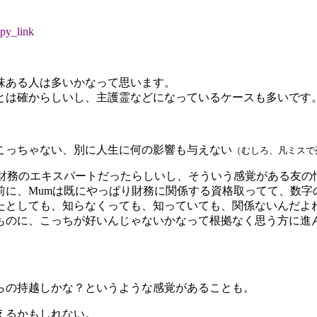
py_link
味ある人は多いかなって思います。
とは確からしいし、主護霊などになっているケースも多いです
。
こっちゃない、別に人生に何の影響も与えない
（むしろ、凡ミスで
、財務のエキスパートだったらしいし、そういう感覚がある友の
前に、Mumは既にやっぱり財務に関係する資格取ってて、数字
たとしても、知らなくっても、知っていても、関係ないんだよ
ものに、こっちが好いんじゃないかなって根拠なく思う方に進
らの持越しかな？というような感覚があることも。
えるかもしれない。