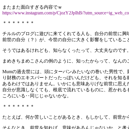
またまた面白すぎる内容でｗ
https://www.instagram.com/p/CjozY2JpIhB/?utm_source=ig_web_co
＊＊＊＊＊＊＊
チルルのブログに遊びに来てくれてる人も、自分の前世に興
前世の自分（？）が、今世の自分に大きく影響をしているこ
そうではあるけれども、知らなくったって、大丈夫なのです
まめきちまめこさんの例のように、知ったからって、なんの
Mumの過去世には、頭にターバンみたいなの巻いた男性で
り財務のエキスパートだったっぽいんだけども、それを知る
あるわけではありません。いかにも意味ありげな前世に思え
自分が意識しなくても、根底で流れているものに、惹かれる
ころにいる‥同じじゃないかな。
＊＊＊＊＊＊＊
たとえば、何か苦しいことがあるとき、もしかして、前世か
そんなとき、前世を知れば、意味があるんじゃないか、と考