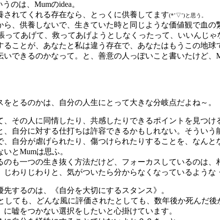
のは、Mumのidea。
養されてくれる存在なら、とっくに供養してます
(*’▽’)と思う。
から、供養しないで、生きていた時と同じような価値観で血の
張ってあげて、救ってあげようとしなくったって、いいんじゃ
することが、あなたと私は違う存在で、あなたはもうこの地球
伝いできるのかなって。と、善意の人っぽいこと書いたけど、M
スをとるのかは、自分の人生にとって大きな分岐点だよね～。
て、その人に同情したり、共感したりできるポイントを見つけ
と、自分に対する仕打ちは許容できるかもしれない。そういう
で、自分が虐げられたり、傷つけられたりすることを、なんと
いとMumは思ふ。
るのも一つの生き抜く方法だけど、フォーカスしているのは、
、じわりじわりと、気がついたら分からなくなっているような
優先するのは、《自分を大切にするスタンス》。
たとしても、どんな風に評価されたとしても、数年後か死んだ後
》に嘘をつかない選択をしたいと心掛けています。