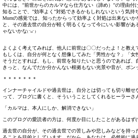
中には、”前世からのカルマなら仕方ない（諦め）”の理由付
知ることで、”効率よく”対処できるかもしれないという気持
Mumの感覚では、知ったからって効率よく対処は出来ない
と、その過去世の自分が軽く明るくなって今にいい影響があ
ゃないかな
( ˘ω˘ )
よくよく考えてみれば、他人に前世は〇〇だったよ！と教え
もしくは、自分が何となく想像してみた「男性かな？」「女
そうだとすれば、もし、前世を知りたいと思うのであれば、
きっと、なんでだか分かんない根拠もない光景や音が、ポン
＊＊＊＊＊＊＊
インナーチャイルドや過去世は、自分とは切っても切り離せ
って、ブログに書くと、そういうことしてくれるヒーラーさ
「カルマは、本人にしか、解消できない」
このブログの愛読者の方は、何度か目にしたことがあるはず(*’ω
過去世の自分が、その過去世での苦しみや悲しみなどを持っ
ることを目的としています。だから、あなたは、必然的に過