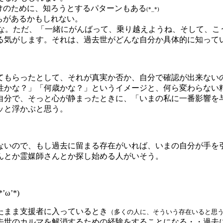
けのために、知ろうとするパターンもある
(*_*)
ちがあるかもしれない。
かな。ただ、「一緒にがんばって、乗り越えようね、そして、こ
る気がします。それは、過去世がどんな自分か具体的に知って
てもらったとして、それが真実か否か、自分で確認が出来ない
性かな？」「何歳かな？」というイメージと、何ら変わらない
自分で、そっと心が静まったときに、「いまの私に一番影響を
ッと浮かぶと思う。
ないので、もし過去に留まる存在がいれば、いまの自分が手を
んとか霊媒師さんとか探し始める人がいそう。
’*)
たまま支援者に入っているとき
（多くの人に、そういう存在いると思
去世のカルマを解消するための経験をすることになる・・過去