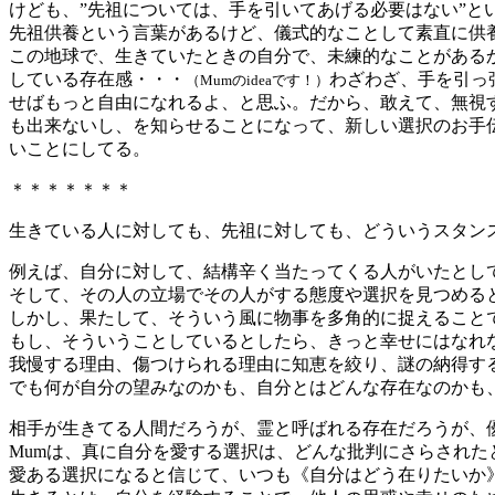
けども、”先祖については、手を引いてあげる必要はない”という
先祖供養という言葉があるけど、儀式的なことして素直に供
この地球で、生きていたときの自分で、未練的なことがある
している存在感・・・
わざわざ、手を引っ
（Mumのideaです！）
せばもっと自由になれるよ、と思ふ。だから、敢えて、無視
も出来ないし、を知らせることになって、新しい選択のお手
いことにしてる。
＊＊＊＊＊＊＊
生きている人に対しても、先祖に対しても、どういうスタン
例えば、自分に対して、結構辛く当たってくる人がいたとし
そして、その人の立場でその人がする態度や選択を見つめる
しかし、果たして、そういう風に物事を多角的に捉えること
もし、そういうことしているとしたら、きっと幸せにはなれな
我慢する理由、傷つけられる理由に知恵を絞り、謎の納得す
でも何が自分の望みなのかも、自分とはどんな存在なのかも
相手が生きてる人間だろうが、霊と呼ばれる存在だろうが、
Mumは、真に自分を愛する選択は、どんな批判にさらされ
愛ある選択になると信じて、いつも《自分はどう在りたいか