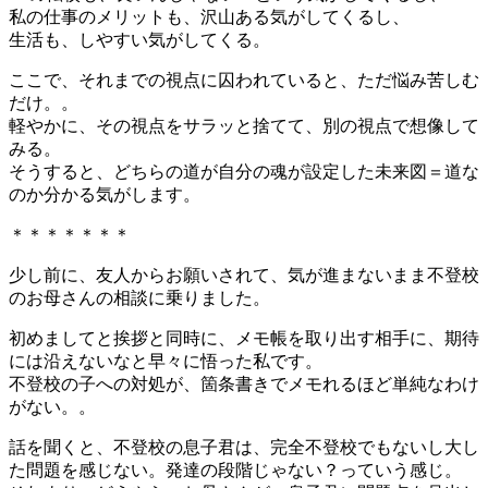
私の仕事のメリットも、沢山ある気がしてくるし、
生活も、しやすい気がしてくる。
ここで、それまでの視点に囚われていると、ただ悩み苦しむ
だけ。。
軽やかに、その視点をサラッと捨てて、別の視点で想像して
みる。
そうすると、どちらの道が自分の魂が設定した未来図＝道な
のか分かる気がします。
＊＊＊＊＊＊＊
少し前に、友人からお願いされて、気が進まないまま不登校
のお母さんの相談に乗りました。
初めましてと挨拶と同時に、メモ帳を取り出す相手に、期待
には沿えないなと早々に悟った私です。
不登校の子への対処が、箇条書きでメモれるほど単純なわけ
がない。。
話を聞くと、不登校の息子君は、完全不登校でもないし大し
た問題を感じない。発達の段階じゃない？っていう感じ。