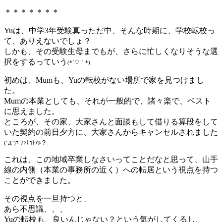
＊＊＊＊＊＊＊
Yuは、中学3年受験真っただ中、そんな時期に、学校転校っ
て、ありえないでしょ？
しかも、その受験生母までもが、さらに忙しくなりそうな選
択をするっていう
(*´▽｀*)
初めは、Mumも、Yuの転校がない場所で家を見つけまし
た。
Mumの本業としても、それが一般的で、諸々楽で、ベスト
に思えました。
ところが、その家、大家さんと面談もして借りる算段をして
いた契約の前日夕方に、大家さんからキャンセルされました
(‘Д’)ｴ ｿﾝﾅｺﾄｱﾙ？
これは、この地域卒業しなさいってことだなと思って、山手
線の内側（本業の事務所の近く）への転居という視点を持つ
ことができました。
その視点を一旦持つと、
あら不思議、、、
Yuの転校も、良いんじゃない？という気がしてくるし、