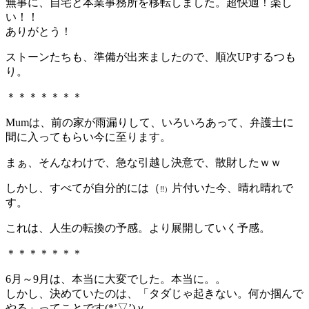
無事に、自宅と本業事務所を移転しました。超快適！楽し
い！！
ありがとう！
ストーンたちも、準備が出来ましたので、順次UPするつも
り。
＊＊＊＊＊＊＊
Mumは、前の家が雨漏りして、いろいろあって、弁護士に
間に入ってもらい今に至ります。
まぁ、そんなわけで、急な引越し決意で、散財したｗｗ
しかし、すべてが自分的には（
片付いた今、晴れ晴れで
‼）
す。
これは、人生の転換の予感。より展開していく予感。
＊＊＊＊＊＊＊
6月～9月は、本当に大変でした。本当に。。
しかし、決めていたのは、「タダじゃ起きない。何か掴んで
やる」ってことです(*’▽’)ｖ