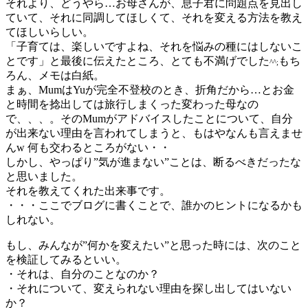
それより、どうやら…お母さんが、息子君に問題点を見出し
ていて、それに同調してほしくて、それを変える方法を教え
てほしいらしい。
「子育ては、楽しいですよね、それを悩みの種にはしないこ
とです」と最後に伝えたところ、とても不満げでした
もち
^^;
ろん、メモは白紙。
まぁ、MumはYuが完全不登校のとき、折角だから…とお金
と時間を捻出しては旅行しまくった変わった母なの
で、、、。そのMumがアドバイスしたことについて、自分
が出来ない理由を言われてしまうと、もはやなんも言えませ
んw 何も交わるところがない・・
しかし、やっぱり”気が進まない”ことは、断るべきだったな
と思いました。
それを教えてくれた出来事です。
・・・ここでブログに書くことで、誰かのヒントになるかも
しれない。
もし、みんなが”何かを変えたい”と思った時には、次のこと
を検証してみるといい。
・それは、自分のことなのか？
・それについて、変えられない理由を探し出してはいない
か？