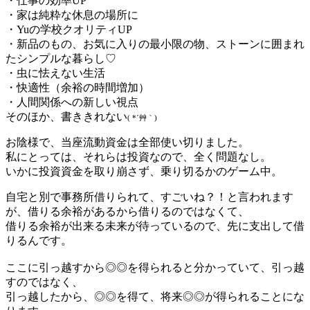
・仕事の効率UP
・家は純粋な休息の場所に
・Yuの学校クオリティUP
・新品のもの、お気に入りの最小限の物、ストーンに囲まれ
たシンプルな暮らし♡
・虫に怯えない生活
・快適性（余裕の時間増加）
・人間関係への新しい視点
そのほか、書ききれない
( *´艸｀)
お陰様で、当座流動資金は全部使い切りました。
私にとっては、それらは投資なので、全く問題なし。
いかに投資資金を取り崩さず、乗り切るかのゲーム中。
自宅と別で事務所借りられて、すごいね？！と言われます
が、借りる余裕があるから借りるのではなくて、
借りる余裕が出来る未来が待っているので、先に支出して借
りるんです。
ここに引っ越すから◎◎を得られると分かっていて、引っ越
すのではなく、
引っ越したから、◎◎を得て、将来◎◎が得られることにな