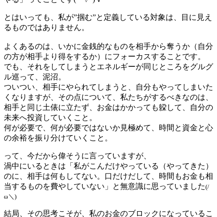
とはいっても、私が”掴む”と定義している対象は、目に見え
るものではありません。
よくあるのは、いかに金銭的なものを相手から奪うか（自分
の方が相手より得をするか）にフォーカスすることです。
でも、それをしてしまうとエネルギーが同じところをグルグ
ル巡って、泥沼。
ついつい、相手にやられてしまうと、自分もやってしまいた
くなりますが、その点について、私たちがするべきなのは、
相手と同じ土俵に立たず、お金はかかっても躱して、自分の
未来へ投資していくこと。
何が必要で、何が必要ではないか見極めて、時間と資金と心
の余裕を振り分けていくこと。
って、今だから偉そうに言っていますが、
渦中にいるときは「私がこんだけやっている（やってきた）
のに、相手は何もしてない。口だけだして、時間もお金も相
当するものを費やしていない」と無意識に思っていました
(/
ω＼)
結局、その思考こそが、私のお金のブロックになっているこ